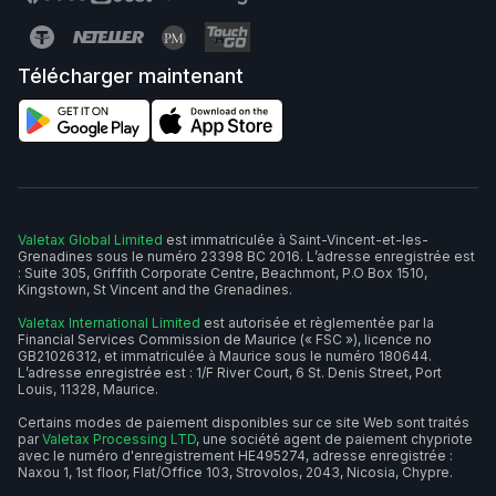
Application mobile
Télécharger maintenant
Valetax Global Limited
est immatriculée à Saint-Vincent-et-les-
Grenadines sous le numéro 23398 BC 2016. L’adresse enregistrée est
: Suite 305, Griffith Corporate Centre, Beachmont, P.O Box 1510,
Kingstown, St Vincent and the Grenadines.
Valetax International Limited
est autorisée et règlementée par la
Financial Services Commission de Maurice (« FSC »), licence no
GB21026312, et immatriculée à Maurice sous le numéro 180644.
L’adresse enregistrée est : 1/F River Court, 6 St. Denis Street, Port
Louis, 11328, Maurice.
Certains modes de paiement disponibles sur ce site Web sont traités
par
Valetax Processing LTD
, une société agent de paiement chypriote
avec le numéro d'enregistrement HE495274, adresse enregistrée :
Naxou 1, 1st floor, Flat/Office 103, Strovolos, 2043, Nicosia, Chypre.