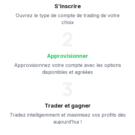
S’inscrire
Protection contre le solde
négatif
Ouvrez le type de compte de trading de votre
Trading automatisé
choix
2
Scalping
Swaps
Swaps – Non
applicable (toutes 
Approvisionner
régions)
Approvisionnez votre compte avec les options
Forex
disponibles et agréées
3
Énergies
Métaux
Trader et gagner
Crypto
Tradez intelligemment et maximisez vos profits dès
Indices
—
aujourd’hui !