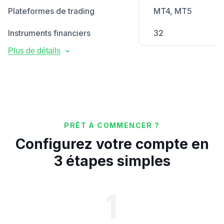
Plateformes de trading
MT4, MT5
Instruments financiers
32
Plus de détails
Taille minimale de lot
0.01
Taille maximale de lot
25
Nombre maximal d’ordres
200
Exécution
Exécution au mar
PRÊT À COMMENCER ?
au-delà de 0,1
seconde
Configurez votre compte en
Devise de base
USD
3 étapes simples
Effet de levier ajustable
1
Bonus de dépôt
Couverture autorisée