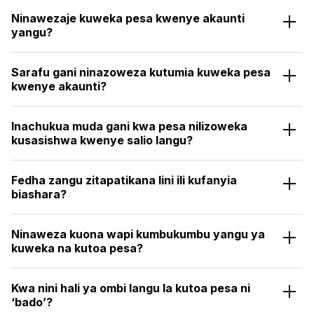
na aina ya akaunti.
Ninawezaje kuweka pesa kwenye akaunti
yangu?
Unaweza kuingia katika eneo lako la mwanachama na
uchague chaguo la kulipa unalopendelea na kiasi cha
Sarafu gani ninazoweza kutumia kuweka pesa
pesa za kuweka.
kwenye akaunti?
Unaweza kuweka pesa kwenye akaunti kwa kutumia
sarafu yoyote unayopendelea kwenye akaunti yetu
Inachukua muda gani kwa pesa nilizoweka
ya USD, ambayo itafuata viwango vya ubadilishaji
kusasishwa kwenye salio langu?
sarafu vya siku hiyo.
Pesa huwekwa papo hapo! Utaweza kuona salio la
akaunti yako lililosasishwa ndani ya dakika 60
Fedha zangu zitapatikana lini ili kufanyia
biashara?
Unaweza kuanza kufanya biashara mara tu salio lako
litakaposasishwa.
Ninaweza kuona wapi kumbukumbu yangu ya
kuweka na kutoa pesa?
Unaweza kuingia katika eneo lako la mwanachama ili
kuona shughuli zote za malipo zinazohusiana na
Kwa nini hali ya ombi langu la kutoa pesa ni
kuweka, kutoa na kuhamisha pesa.
‘bado’?