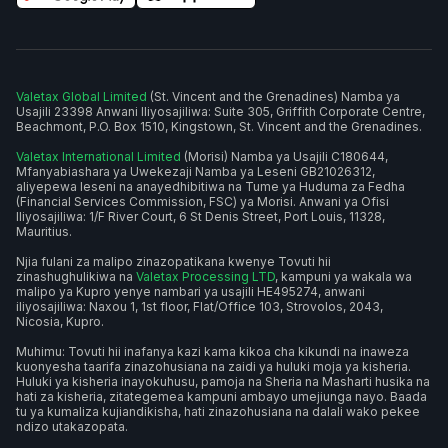
Valetax Global Limited
(St. Vincent and the Grenadines) Namba ya
Usajili 23398 Anwani Iliyosajiliwa: Suite 305, Griffith Corporate Centre,
Beachmont, P.O. Box 1510, Kingstown, St. Vincent and the Grenadines.
Valetax International Limited
(Morisi) Namba ya Usajili C180644,
Mfanyabiashara ya Uwekezaji Namba ya Leseni GB21026312,
aliyepewa leseni na anayedhibitiwa na Tume ya Huduma za Fedha
(Financial Services Commission, FSC) ya Morisi. Anwani ya Ofisi
Iliyosajiliwa: 1/F River Court, 6 St Denis Street, Port Louis, 11328,
Mauritius.
Njia fulani za malipo zinazopatikana kwenye Tovuti hii
zinashughulikiwa na
Valetax Processing LTD
, kampuni ya wakala wa
malipo ya Kupro yenye nambari ya usajili HE495274, anwani
iliyosajiliwa: Naxou 1, 1st floor, Flat/Office 103, Strovolos, 2043,
Nicosia, Kupro.
Muhimu: Tovuti hii inafanya kazi kama kikoa cha kikundi na inaweza
kuonyesha taarifa zinazohusiana na zaidi ya huluki moja ya kisheria.
Huluki ya kisheria inayokuhusu, pamoja na Sheria na Masharti husika na
hati za kisheria, zitategemea kampuni ambayo umejiunga nayo. Baada
tu ya kumaliza kujiandikisha, hati zinazohusiana na dalali wako pekee
ndizo utakazopata.