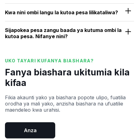
Hii inamaanisha kwamba ombi lako liko kwenye foleni
na kwenye utaratibu wa kuchakatwa. Mara tu
Kwa nini ombi langu la kutoa pesa lilikataliwa?
linapoidhinishwa, utaarifiwa.
Inawezekana kwamba akaunti yako haijathibitishwa,
kuna hitilafu kwenye data uliyoweka au salio lako
Sijapokea pesa zangu baada ya kutuma ombi la
halitoshi kulipa ada ya kutoa pesa. Tutakuarifu
kutoa pesa. Nifanye nini?
Kama hutapokea pesa zako ndani ya saa 24, tafadhali
wasiliana na timu yetu ya usaidizi ili usaidiwe.
UKO TAYARI KUFANYA BIASHARA?
Fanya biashara ukitumia kila
kifaa
Fikia akaunti yako ya biashara popote ulipo, fuatilia
orodha ya mali yako, anzisha biashara na ufuatilie
maendeleo kwa urahisi.
Anza