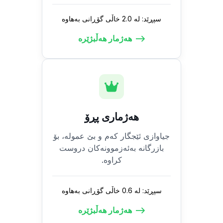
سپڕێد: لە 2.0 خاڵی گۆڕانی بەهاوە
هەژمار هەڵبژێرە
هەژماری پڕۆ
جیاوازی ئێجگار کەم و بێ عمولە، بۆ
بازرگانە بەئەزموونەکان دروست
کراوە.
سپڕێد: لە 0.6 خاڵی گۆڕانی بەهاوە
هەژمار هەڵبژێرە