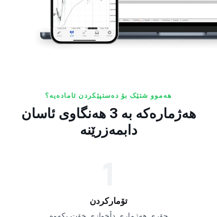
هەموو شتێک بۆ دەستپێکردن ئامادەیە؟
هەژمارەکە بە 3 هەنگاوی ئاسان
دابمەزرێنە
1
تۆمارکردن
جۆری هەژماری دڵخوازی خۆت بکەوە