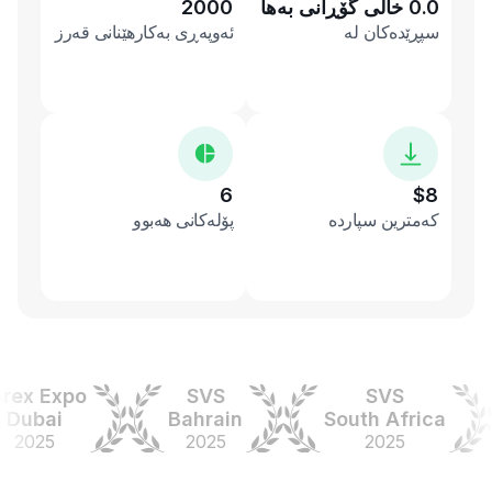
0.0 خاڵی گۆڕانی بەها
2000
سپڕێدەکان لە
ئەوپەڕی بەکارهێنانی قەرز
6
$8
کەمترین سپاردە
پۆلەکانی هەبوو
x Expo
SVS
SVS
ubai
Bahrain
South Africa
025
2025
2025