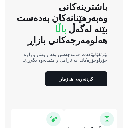
باشترینەکانی
وەبەرهێنانەکان بەدەست
بێنە لەگەڵ
باڵا
هەلومەرجەکانی بازاڕ
پۆرتفۆلیۆکەت هەمەچەشن بکە و بەناو بازاڕە
جۆراوجۆرەکاندا بە ئارامی و متمانەوە بگەڕێ.
کردنەوەی هەژمار