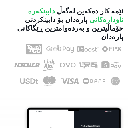
ئێمە کار دەکەین لەگەڵ
دابینکەرە
ناودارەکانی
پارەدان بۆ دابینکردنی
خۆماڵیترین و بەردەوامترین ڕێگاکانی
پارەدان