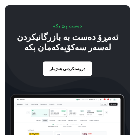
دەست پێ بکە
ئەمڕۆ دەست بە بازرگانیکردن
لەسەر سەکۆیەکەمان بکە
دروستکردنی هەژمار