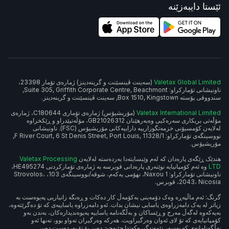
ئێستا دایبەزێنە
Valetax Global Limited
(سەینت ڤینسێنت و گرینەدینز) ژمارەی تۆمار 23398،
ناونیشانی تۆمارکراو: Suite 305, Griffith Corporate Centre, Beachmont,
سندووقی پۆستە Box 1510, Kingstown, سەینت ڤینسێنت و گرینەدینز.
Valetax International Limited
(مۆریشیۆس) ژمارەی تۆماری C180644، ژمارەی
مۆڵەتی بریکاری سەرەکیی وەبەرهێنان GB21026312، مۆڵەتپێدراو و ڕێکخراوە
لەلایەن کۆمسیۆنی خزمەتگوزارییە داراییەکانی مۆریشیۆس (FSC). ناونیشانی
نووسینگەی تۆمارکراو: 1/F River Court, 6 St Denis Street, Port Louis, 11328,
مۆریشیۆس.
هندێک ڕێگەی پارەدان کە لەم وێبسایتەدا بەردەستە لەلایەن
Valetax Processing
LTD
وە ئەم کۆمپانیایە نوێنەری پارەدانی قوبرسە بە ژمارەی تۆمارکردنی HE495274،
ناونیشانی تۆمارکراو: Naxou 1، نهۆمی یەکەم، شوقە/نووسینگەی 103، Strovolos،
2043، Nicosia، قوبرس.
گرنگ: ئەم ماڵپەڕە وەک دۆمەینی بەکۆمەڵ کار دەکات و ڕەنگە زانیاریی پەیوەست بە
زیاتر لە یەک دامەزراوەی یاسایی نیشان بدات. ئەو دامەزراوە یاساییەی کە تۆ دەگرێتەوە،
بەیەکەوە لەگەڵ مەرج و ڕێساکان و بەڵگەنامە یاساییە پەیوەندیدارەکان، بەندن بەو
کۆمپانیایەی کە تۆ لای ئەوان وەرگیراویت. هەرکە وەرگیران تەواو بوو، تەنها ئەو
بەڵگەنامانەی کە بەسەر نێوەندگیرەکەتدا جێبەجێ دەبن بۆ تۆ بەردەست دەبن.