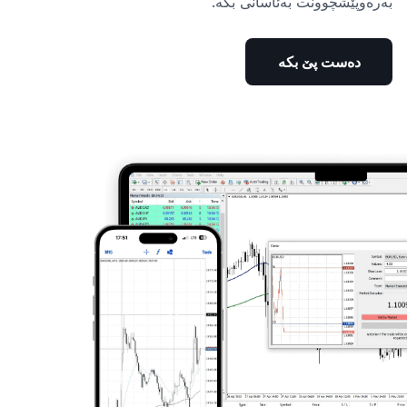
بەرەوپێشچوونت بەئاسانی بکە.
دەست پێ بکە