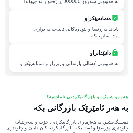
بە هەبوونی سەروو 300000 ڕاژەخواز لە جیهاندا
متمانەپێکراو
پابەند بە ڕێسا و پێوەرەکانی تایبەت بە بواری
پیشەسازییەکە
دانپێدانراو
بە هەبوونی کەناڵی پارەدانی پارێزراو و متمانەپێکراو
هەموو شتێک بۆ بازرگانیکردنی ئامادەیە؟
بە هەر ئامێرێک بازرگانی بکە
دەستگەیشتن بە هەژماری بازرگانیکردنی خۆت و سەرپێیانە
چاودێری پۆرتفۆلیۆکەت بکە، بازرگانیکردنەکان دابنێ و چاودێری