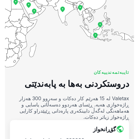
تایبەتمەندییەکان
دروستکردنی بەها بە پابەندێتی
Valetax لە 15 هەرێم کار دەکات و سەروو 300 هەزار
ڕاژەخوازی هەیە. ڕێسای هەردوو دەسەڵاتی یاسایی و
هەماهەنگی لەگەڵ دابینکەری پارەدانی ڕێپێدراو کارایی
ڕاژەخواز زیاتر دەکات.
گۆڕانخواز