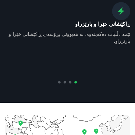
ڕاکێشانی خێرا و پارێزراو
ئێمە دڵنیات دەکەینەوە، بە هەبوونی پڕۆسەی ڕاکێشانی خێرا و
پارێزراو.