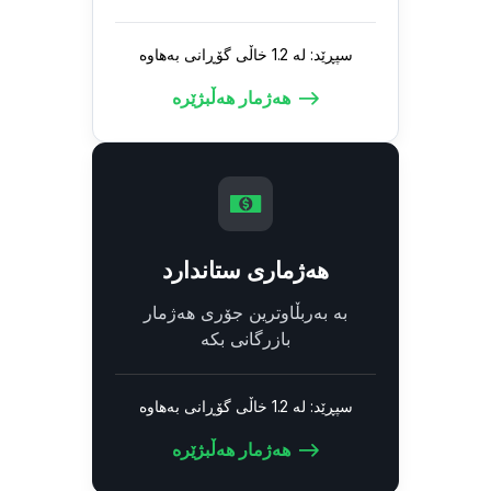
سپڕێد: لە 1.2 خاڵی گۆڕانی بەهاوە
هەژمار هەڵبژێرە
هەژماری ستاندارد
بە بەربڵاوترین جۆری هەژمار
بازرگانی بکە
سپڕێد: لە 1.2 خاڵی گۆڕانی بەهاوە
هەژمار هەڵبژێرە