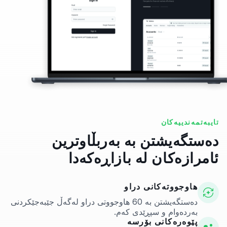
تایبەتمەندییەکان
دەستگەیشتن بە بەربڵاوترین
ئامرازەکان لە بازاڕەکەدا
هاوجووتەکانی دراو
دەستگەیشتن بە 60 هاوجووتی دراو لەگەڵ جێبەجێکردنی
بەردەوام و سپڕێدی کەم.
پێوەرەکانی بۆرسە