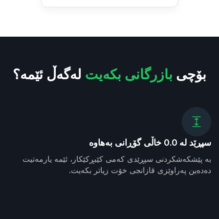
بۆچی
بازرگانی بکەیت
لەگەڵ ئێمە؟
سپڕێد لە 0.0 خاڵی گۆڕانی بەهاوە
بە پێشکەشکردنی سپڕێدی کەمی کێبڕکێکار، ئێمە یارمەتیت
دەدەین پەراوێزی قازانجی خۆت زیاتر بکەیت.