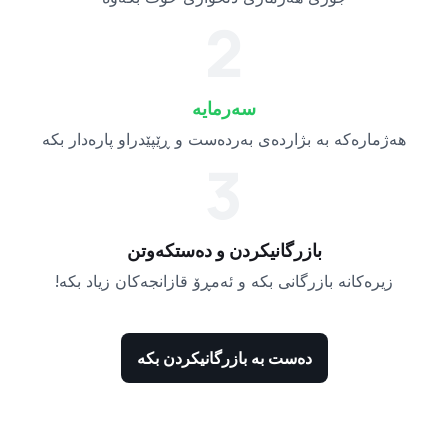
2
سەرمایە
هەژمارەکە بە بژاردەی بەردەست و ڕێپێدراو پارەدار بکە
3
بازرگانیکردن و دەستکەوتن
زیرەکانە بازرگانی بکە و ئەمڕۆ قازانجەکان زیاد بکە!
دەست بە بازرگانیکردن بکە