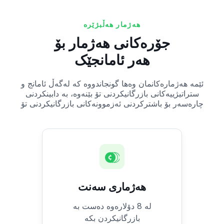
هەژمار هەڵبژێرە
جۆرەکانی هەژمار بۆ
هەر ئامانجێک
ئێمە هەژمارەکانمان وەها گونجاندووە کە لەگەڵ ئامانج و
ستراتیژییەکانی بازرگانیکردنی تۆ بێنەوە، بە دابینکردنی
چارەسەر بۆ باشترکردنی ئەزموونەکانی بازرگانیکردنی تۆ
هەژماری سەنت
لە 8 دۆلارەوە دەست بە
بازرگانیکردن بکە