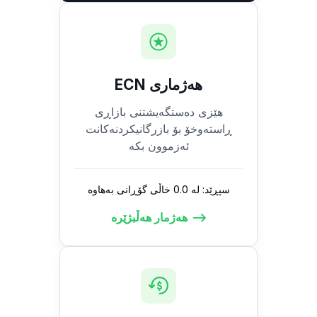
هەژماری ECN
هێزی دەستگەیشتنی بازاڕی
ڕاستەوخۆ بۆ بازرگانیکردنەکانت
ئەزموون بکە
سپڕێد: لە 0.0 خاڵی گۆڕانی بەهاوە
هەژمار هەڵبژێرە