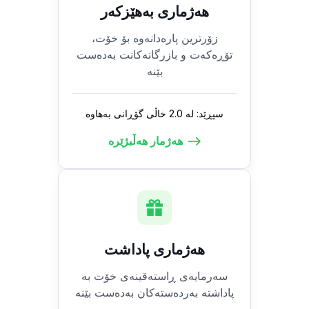
هەژماری بەهێزکەر
زۆرترین پارەدانەوە بۆ خۆت،
تۆڕەکەت و بازرگانەکانت بەدەست
بێنە
سپڕێد: لە 2.0 خاڵی گۆڕانی بەهاوە
هەژمار هەڵبژێرە
هەژماری پاداشت
سەرمایەی ڕاستەقینەی خۆت بە
پاداشتە بەردەستەکان بەدەست بێنە