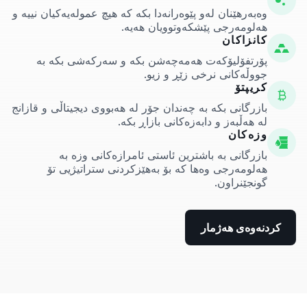
وەبەرهێنان لەو پێوەرانەدا بکە کە هیچ عمولەیەکیان نییە و
هەلومەرجی پێشکەوتوویان هەیە.
کانزاکان
پۆرتفۆلیۆکەت هەمەچەشن بکە و سەرکەشی بکە بە
جووڵەکانی نرخی زێڕ و زیو.
کریپتۆ
بازرگانی بکە بە چەندان جۆر لە هەبووی دیجیتاڵی و قازانج
لە هەڵبەز و دابەزەکانی بازاڕ بکە.
وزەکان
بازرگانی بە باشترین ئاستی ئامرازەکانی وزە بە
هەلومەرجی وەها کە بۆ بەهێزکردنی ستراتیژیی تۆ
گونجێنراون.
کردنەوەی هەژمار