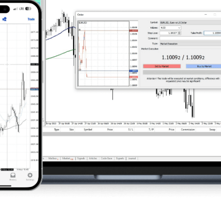
33
-7
0
24
0
-4.5
25
0
-7.5
28
-7
0
20
0
-4.5
29
-14
0
36
0
-10.5
26
-5.4
0