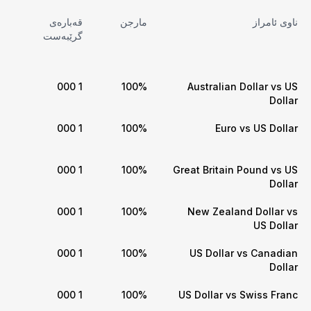
ناوی ئامراز
مارجن
قەبارەی
گرێبەست
1 000
100%
Australian Dollar vs US
Dollar
1 000
100%
Euro vs US Dollar
1 000
100%
Great Britain Pound vs US
Dollar
1 000
100%
New Zealand Dollar vs
US Dollar
1 000
100%
US Dollar vs Canadian
Dollar
1 000
100%
US Dollar vs Swiss Franc