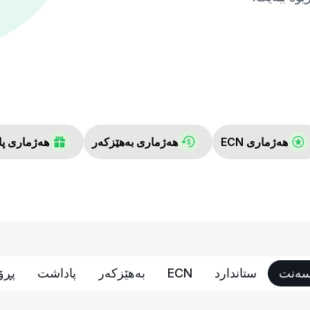
هەژماری ECN
هەژماری بەهێزکەر
هەژماری پ
ەنت
ستاندارد
ECN
بەهێزکەر
پاداشت
پڕۆ