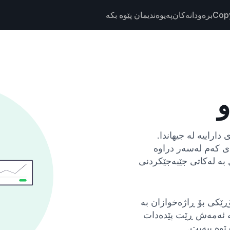
Cop
برەودانەکان
پەیوەندیمان پێوە بکە
و
اراییە لە جیهاندا.
ی کەم لەسەر دراوە
بە لەکاتی جێبەجێکردنی
روو 100 هاوجووتی فۆڕێکی بۆ ڕاژەخوازان بە
ە ئەمەش ڕێت پێدەدات
ێوە ببەیت.