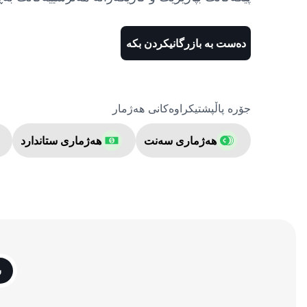
دەست بە بازرگانیکردن بکە
جۆرە پاڵپشتیکراوەکانی هەژمار
هەژماری سەنت
هەژماری ستاندارد
س