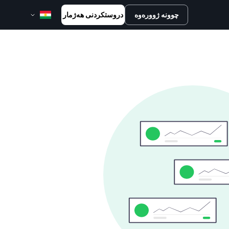
چوونە ژوورەوە
دروستکردنی هەژمار
English
Bahasa Melayu
Bahasa Indonesia
ไทย
中文 (台灣)
Tiếng Việt
العربية
Español
Português
Русский
Français
کوردی