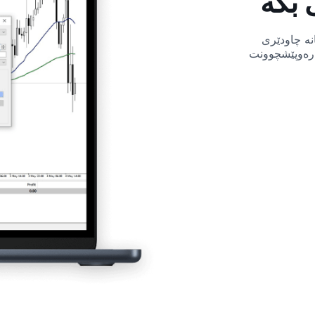
 بکە
1 000
100%
Swiss Franc vs Japanese
Yen
نە چاودێری
1 000
100%
Euro vs Australian Dollar
بەرەوپێشچوونت
1 000
100%
Euro vs Canadian Dollar
1 000
100%
Euro vs Swiss Franc
1 000
100%
Euro vs Great Britain
Pound
1 000
100%
Euro vs Japanese Yen
1 000
100%
Euro vs New Zealand
Dollar
1 000
100%
Great Britain Pound vs