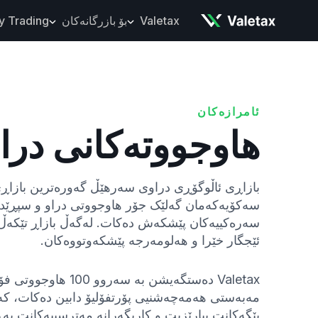
Valetax
بۆ بازرگانەکان
y Trading
لەبارەی Valetax
جۆرەکانی هەژمار
خەڵاتەکانمان
ئامرازەکانی بازرگانیکردن
بەڵگەنامە یاساییەکان
سەکۆکانی بازرگانیکردن
ئامرازەکان
سپاردەکان و ڕاکێشانەکان
هاوجووتەکانی درا
ئامرازەکان و شیکارییەکان
کاربەرنامەی مۆبایل
بازاڕی ئاڵوگۆڕی دراوی سەرهێڵ گەورەترین بازاڕی د
سەکۆیەکەمان گەلێک جۆر هاوجووتی دراو و سپڕێد
سەرەکییەکان پێشکەش دەکات. لەگەڵ بازاڕ تێکەڵ 
ئێجگار خێرا و هەلومەرجە پێشکەوتووەکان.
Valetax دەستگەیشن بە سە
مەبەستی هەمەچەشنیی پۆرتفۆلیۆ دابین دەکات، ک
پێگەکانت بپارێزیت و کاریگەرانە مەترسییەکانت بەڕ