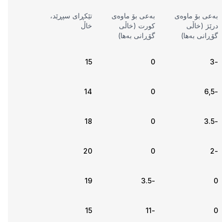
بەعی بۆ ماوەی
بەعی بۆ ماوەی
تێکڕای سپڕێد،
درێژ (خاڵی
کورت (خاڵی
خاڵ
گۆڕانی بەها)
گۆڕانی بەها)
15
0
-3
14
0
-6,5
18
0
-3.5
20
0
-2
19
-3.5
0
15
-11
0