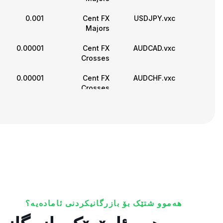
0.001
Cent FX
USDJPY.vxc
Majors
0.00001
Cent FX
AUDCAD.vxc
Crosses
0.00001
Cent FX
AUDCHF.vxc
Crosses
0.001
Cent FX
AUDJPY.vxc
Crosses
0.00001
Cent FX
AUDNZD.vxc
Crosses
0.00001
Cent FX
CADCHF.vxc
Crosses
0.001
Cent FX
CADJPY.vxc
هەموو شتێک بۆ بازرگانیکردنی ئامادەیە؟
Crosses