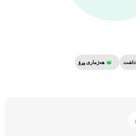
اداشت
هەژماری پڕۆ