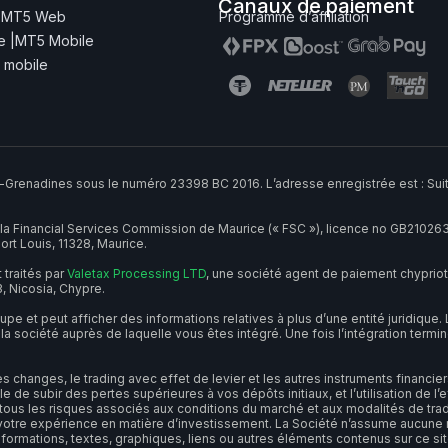
Canaux de paiement
|
MT5 Web
Programme d’affiliation
 |
MT5 Mobile
n mobile
-Grenadines sous le numéro 23398 BC 2016. L’adresse enregistrée est : Suit
la Financial Services Commission de Maurice (« FSC »), licence no GB21026
Port Louis, 11328, Maurice.
traités par
Valetax Processing LTD
, une société agent de paiement chypri
3, Nicosia, Chypre.
et peut afficher des informations relatives à plus d’une entité juridique. L’
a société auprès de laquelle vous êtes intégré. Une fois l’intégration termi
es changes, le trading avec effet de levier et les autres instruments financ
le de subir des pertes supérieures à vos dépôts initiaux, et l’utilisation de l
tous les risques associés aux conditions du marché et aux modalités de tradi
votre expérience en matière d’investissement. La Société n’assume aucune r
s informations, textes, graphiques, liens ou autres éléments contenus sur ce si