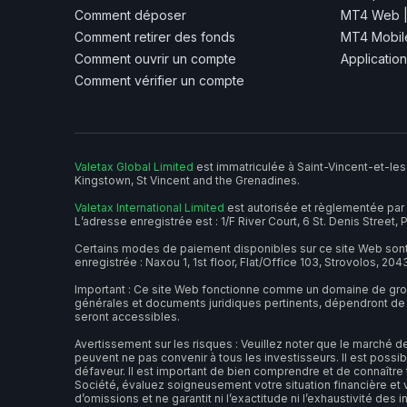
Comment déposer
MT4 Web 
Comment retirer des fonds
MT4 Mobile
Comment ouvrir un compte
Applicatio
Comment vérifier un compte
Valetax Global Limited
est immatriculée à Saint-Vincent-et-les
Kingstown, St Vincent and the Grenadines.
Valetax International Limited
est autorisée et règlementée par 
L’adresse enregistrée est : 1/F River Court, 6 St. Denis Street, 
Certains modes de paiement disponibles sur ce site Web sont 
enregistrée : Naxou 1, 1st floor, Flat/Office 103, Strovolos, 204
Important : Ce site Web fonctionne comme un domaine de groupe 
générales et documents juridiques pertinents, dépendront de l
seront accessibles.
Avertissement sur les risques : Veuillez noter que le marché d
peuvent ne pas convenir à tous les investisseurs. Il est possib
défaveur. Il est important de bien comprendre et de connaître 
Société, évaluez soigneusement votre situation financière et 
d’omissions et ne garantit ni l’exactitude ni l’exhaustivité de