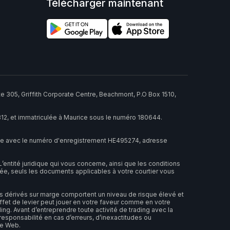
Télécharger maintenant
e 305, Griffith Corporate Centre, Beachmont, P.O Box 1510,
312, et immatriculée à Maurice sous le numéro 180644.
ote avec le numéro d'enregistrement HE495274, adresse
entité juridique qui vous concerne, ainsi que les conditions
née, seuls les documents applicables à votre courtier vous
iers dérivés sur marge comportent un niveau de risque élevé et
’effet de levier peut jouer en votre faveur comme en votre
ng. Avant d’entreprendre toute activité de trading avec la
esponsabilité en cas d’erreurs, d’inexactitudes ou
te Web.