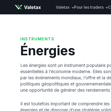
Valetax
Pour les traders
C
À propos de Valetax
Types de compte
Nos distinctions
Instruments finan
Documents juridiques
Plateformes de t
INSTRUMENTS
Dépôts et retraits
Énergies
Outils et analyses
Application mobi
Les énergies sont un instrument populaire po
essentielles à l’économie moderne. Elles so
par les événements mondiaux, l’offre et la d
politiques géopolitiques et gouvernementales
une opportunité de générer des rendements s
Il est toutefois important de comprendre les 
énergies et de disposer d’une stratégie solid