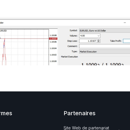
rmes
Partenaires
Site Web de partenariat