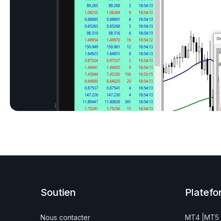
6463
Soutien
Platefo
Nous contacter
MT4 |
MT5