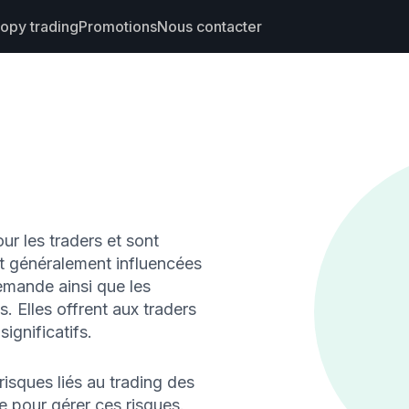
opy trading
Promotions
Nous contacter
s
ciers
rading
le
ur les traders et sont
nt généralement influencées
emande ainsi que les
. Elles offrent aux traders
ignificatifs.
risques liés au trading des
e pour gérer ces risques.