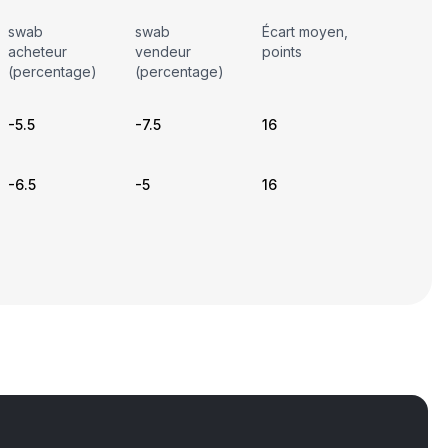
swab
swab
Écart moyen,
acheteur
vendeur
points
(percentage)
(percentage)
-5.5
-7.5
16
-6.5
-5
16