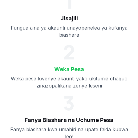
1
Jisajili
Fungua aina ya akaunti unayopenelea ya kufanya
biashara
2
Weka Pesa
Weka pesa kwenye akaunti yako ukitumia chaguo
zinazopatikana zenye leseni
3
Fanya Biashara na Uchume Pesa
Fanya biashara kwa umahiri na upate faida kubwa
leo!