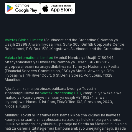
Valetax Global Limited
(St. Vincent and the Grenadines) Namba ya
Usajili 23398 Anwani Iliyosajiliwa: Suite 305, Griffith Corporate Centre,
Beachmont, P.O. Box 1510, Kingstown, St. Vincent and the Grenadines.
Valetax International Limited
(Morisi) Namba ya Usajili C180644,
Mfanyabiashara ya Uwekezaji Namba ya Leseni GB21026312,
aliyepewa leseni na anayedhibitiwa na Tume ya Huduma za Fedha
(Financial Services Commission, FSC) ya Morisi. Anwani ya Ofisi
Iliyosajiliwa: 1/F River Court, 6 St Denis Street, Port Louis, 11328,
Mauritius.
Njia fulani za malipo zinazopatikana kwenye Tovuti hii
zinashughulikiwa na
Valetax Processing LTD
, kampuni ya wakala wa
malipo ya Kupro yenye nambari ya usajili HE495274, anwani
iliyosajiliwa: Naxou 1, 1st floor, Flat/Office 103, Strovolos, 2043,
Nicosia, Kupro.
Muhimu: Tovuti hii inafanya kazi kama kikoa cha kikundi na inaweza
kuonyesha taarifa zinazohusiana na zaidi ya huluki moja ya kisheria.
Huluki ya kisheria inayokuhusu, pamoja na Sheria na Masharti husika na
hati za kisheria, zitategemea kampuni ambayo umejiunga nayo. Baada